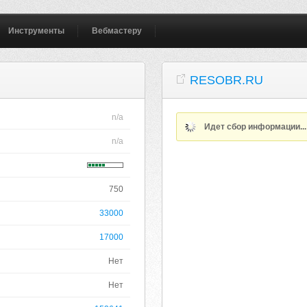
Инструменты
Вебмастеру
RESOBR.RU
n/a
Идет сбор информации..
n/a
750
33000
17000
Нет
Нет