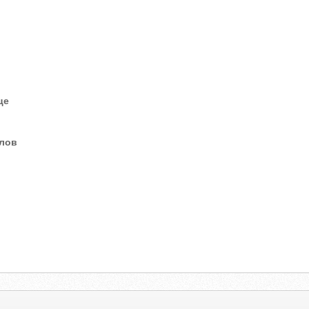
це
елов