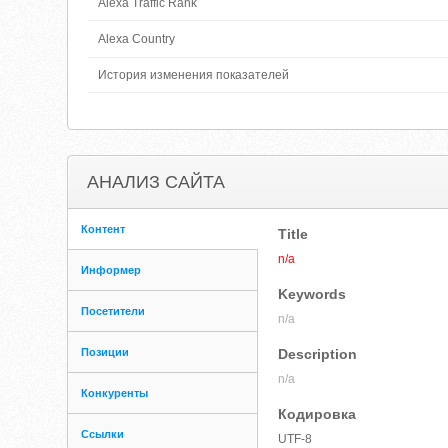
Alexa Traffic Rank
Alexa Country
История изменения показателей
АНАЛИЗ САЙТА
Контент
Title
n/a
Информер
Keywords
Посетители
n/a
Позиции
Description
n/a
Конкуренты
Кодировка
Ссылки
UTF-8