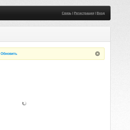
Связь
|
Регистрация
|
Вход
.
Обновить