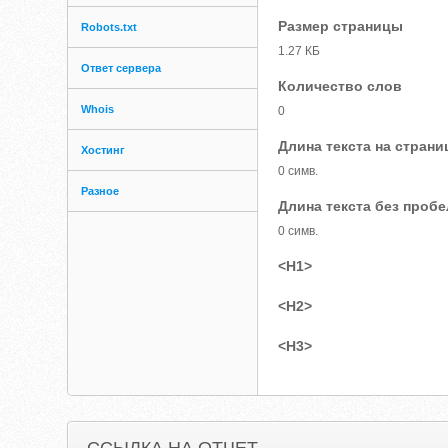
Размер страницы
Robots.txt
1.27 КБ
Ответ сервера
Количество слов
Whois
0
Длина текста на страни
Хостинг
0 симв.
Разное
Длина текста без проб
0 симв.
<H1>
<H2>
<H3>