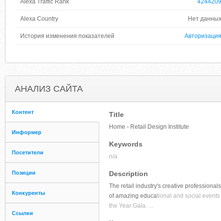
Alexa Traffic Rank
424420
Alexa Country
Нет данны
История изменения показателей
Авторизаци
АНАЛИЗ САЙТА
Контент
Title
Home - Retail Design Institute
Информер
Keywords
Посетители
n/a
Позиции
Description
The retail industry's creative profession
Конкуренты
of amazing educa
tional and social events
the Year Gala. ...
Ссылки