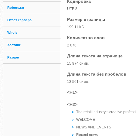
Кодировка
Robots.txt
UTF-8
Размер страницы
Ответ сервера
199.11 КБ
Whois
Количество слов
Хостинг
2 076
Длина текста на странице
Разное
15 974 симв.
Длина текста без пробелов
13 561 симв.
<H1>
<H2>
The retail industry’s creative profe
WELCOME
NEWS AND EVENTS
Recent news