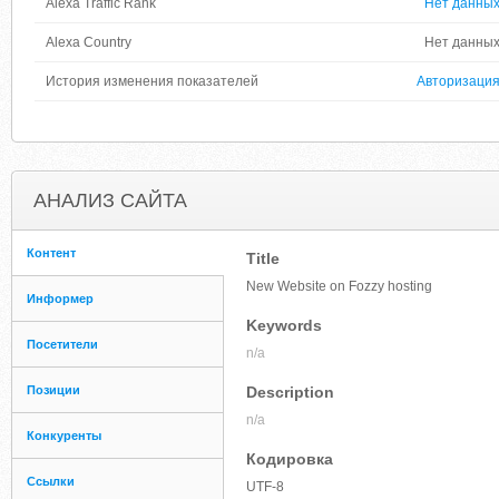
Alexa Traffic Rank
Нет данны
Alexa Country
Нет данны
История изменения показателей
Авторизаци
АНАЛИЗ САЙТА
Контент
Title
New Website on Fozzy hosting
Информер
Keywords
Посетители
n/a
Позиции
Description
n/a
Конкуренты
Кодировка
Ссылки
UTF-8