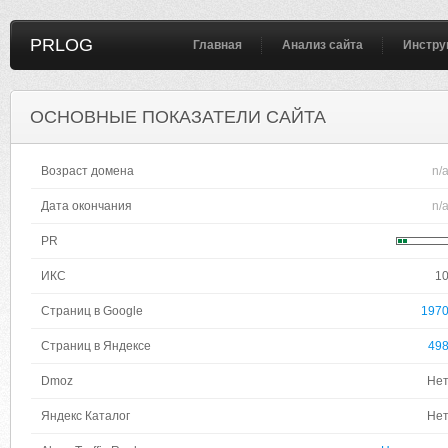
PRLOG
Главная
Анализ сайта
Инстру
ОСНОВНЫЕ ПОКАЗАТЕЛИ САЙТА
Возраст домена
n/
Дата окончания
n/
PR
ИКС
1
Страниц в Google
197
Страниц в Яндексе
49
Dmoz
Не
Яндекс Каталог
Не