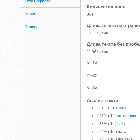
Ответ сервера
Количество слов
Хостинг
804
Длина текста на страни
Разное
12 113 симв.
Длина текста без проб
11 062 симв.
<H1>
<H2>
<H3>
Анализ текста
2.61% ( 21 )
банк
1.37% ( 11 )
категорию
1.37% ( 11 )
сайт
1.24% ( 10 ) дата
1.24% ( 10 ) добавил