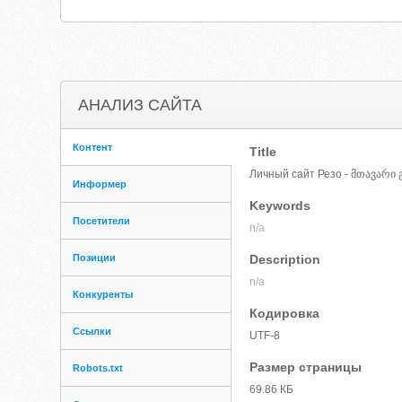
АНАЛИЗ САЙТА
Контент
Title
Личный сайт Резо - მთავარი
Информер
Keywords
Посетители
n/a
Позиции
Description
n/a
Конкуренты
Кодировка
Ссылки
UTF-8
Размер страницы
Robots.txt
69.86 КБ