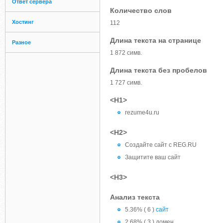
Ответ сервера
Количество слов
Хостинг
112
Длина текста на странице
Разное
1 872 симв.
Длина текста без пробелов
1 727 симв.
<H1>
rezume4u.ru
<H2>
Создайте сайт c REG.RU
Защитите ваш сайт
<H3>
Анализ текста
5.36% ( 6 )
сайт
2.68% ( 3 ) домен