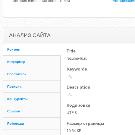
История изменения показателей
Авторизаци
АНАЛИЗ САЙТА
Контент
Title
rezume4u.ru
Информер
Keywords
Посетители
n/a
Позиции
Description
n/a
Конкуренты
Кодировка
Ссылки
UTF-8
Размер страницы
Robots.txt
10.54 КБ