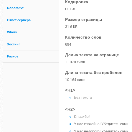
Кодировка
Robots.txt
UTF-8
Размер страницы
Ответ сервера
31.6 КБ
Whois
Количество слов
Хостинг
694
Длина текста на странице
Разное
11 070 симв.
Длина текста без пробелов
10 164 симв.
<H1>
Без текста
<H2>
Спасибо!
У нас спокойно! Убедитесь сами
У нас недорого! Убедитесь сами