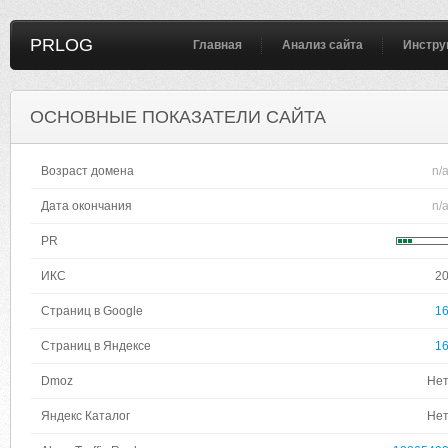
PRLOG
Главная
Анализ сайта
Инстру
ОСНОВНЫЕ ПОКАЗАТЕЛИ САЙТА
Возраст домена
n/
Дата окончания
n/
PR
ИКС
2
Страниц в Google
1
Страниц в Яндексе
1
Dmoz
Не
Яндекс Каталог
Не