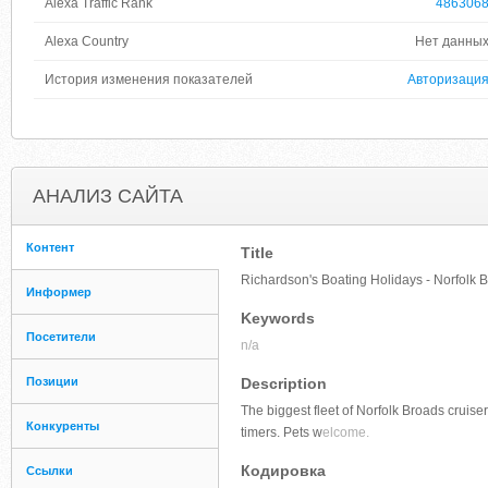
Alexa Traffic Rank
486306
Alexa Country
Нет данны
История изменения показателей
Авторизаци
АНАЛИЗ САЙТА
Контент
Title
Richardson's Boating Holidays - Norfolk 
Информер
Keywords
Посетители
n/a
Позиции
Description
The biggest fleet of Norfolk Broads cruiser
Конкуренты
timers. Pets w
elcome.
Кодировка
Ссылки