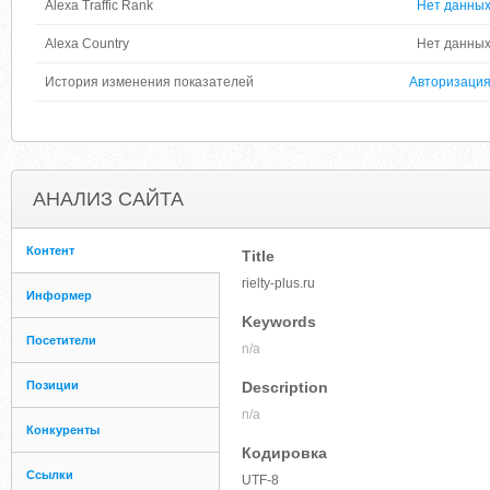
Alexa Traffic Rank
Нет данны
Alexa Country
Нет данны
История изменения показателей
Авторизаци
АНАЛИЗ САЙТА
Контент
Title
rielty-plus.ru
Информер
Keywords
Посетители
n/a
Позиции
Description
n/a
Конкуренты
Кодировка
Ссылки
UTF-8