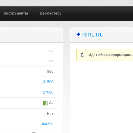
Инструменты
Вебмастеру
RIRL.RU
n/a
Идет сбор информации..
n/a
800
31500
27000
Да
Нет
304790