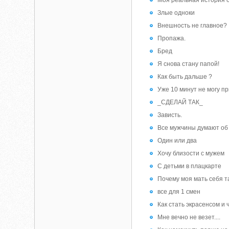
Моя реальная история 
Злые одноки
Внешность не главное?
Пропажа.
Бред
Я снова стану папой!
Как быть дальше ?
Уже 10 минут не могу пр
_СДЕЛАЙ ТАК_
Зависть.
Все мужчины думают об
Один или два
Хочу близости с мужем
С детьми в плацкарте
Почему моя мать себя т
все для 1 смен
Как стать экрасенсом и 
Мне вечно не везет....