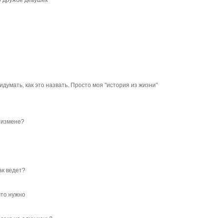
о дружбе девушек
идумать, как это назвать. Просто моя "история из жизни"
 измене?
ак ведет?
что нужно