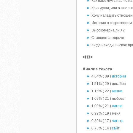
Как намекнуть парню на 
Крик души, или о школь
Хочу наладить отношен
История о сокровенном
Высокомерна ли я?
Становятся короче
Кигда находишь свое при
<H3>
Анализ текста
4.64% ( 89 )
истории
1.51% ( 29 ) декабря
1.15% ( 22 )
жизни
1.09% ( 21 ) любовь
1.09% ( 21 )
читаю
0.99% ( 19 ) меня
0.89% ( 17 )
читать
0.73% ( 14 )
сайт