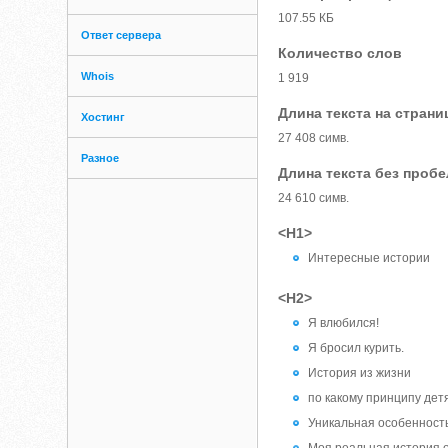
107.55 КБ
Ответ сервера
Количество слов
Whois
1 919
Длина текста на страни
Хостинг
27 408 симв.
Разное
Длина текста без проб
24 610 симв.
<H1>
Интересные истории
<H2>
Я влюбился!
Я бросил курить.
История из жизни
по какому принципу дет
Уникальная особенность