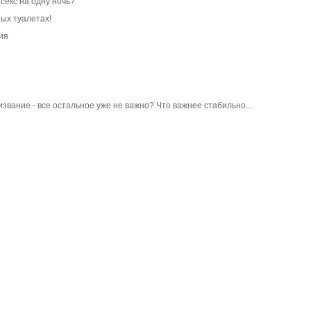
секс на одну ночь?
ных туалетах!
ия
звание - все остальное уже не важно? Что важнее стабильно...