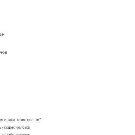
це
елов
ям ставят такие оценки?
 каждого человка