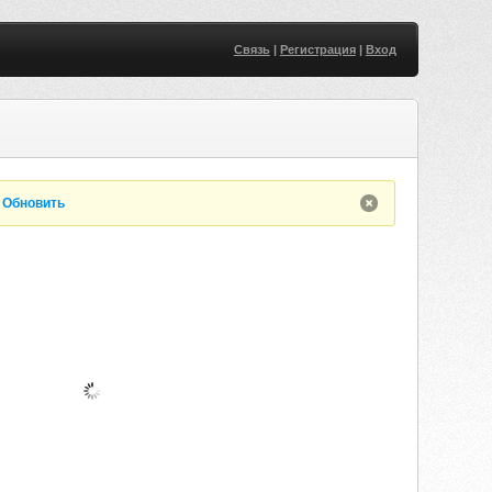
Связь
|
Регистрация
|
Вход
.
Обновить