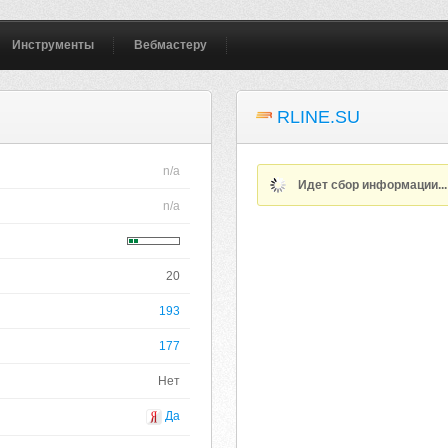
Инструменты
Вебмастеру
RLINE.SU
n/a
Идет сбор информации..
n/a
20
193
177
Нет
Да