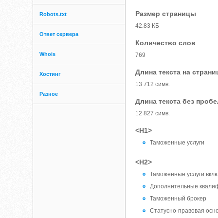
Размер страницы
Robots.txt
42.83 КБ
Ответ сервера
Количество слов
Whois
769
Длина текста на страни
Хостинг
13 712 симв.
Разное
Длина текста без проб
12 827 симв.
<H1>
Таможенные услуги
<H2>
Таможенные услуги вклю
Дополнительные квалиф
Таможенный брокер
Статусно-правовая осн