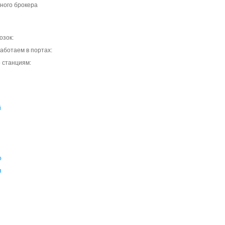
ного брокера
озок:
аботаем в портах:
 станциям:
й
о
я