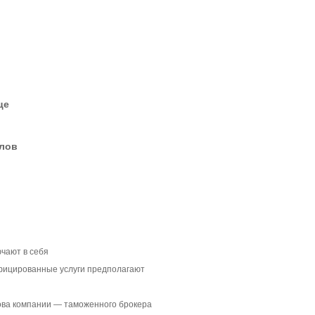
це
елов
чают в себя
ицированные услуги предполагают
ова компании — таможенного брокера