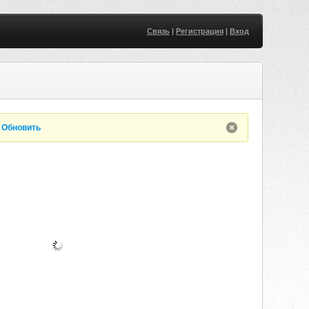
Связь
|
Регистрация
|
Вход
.
Обновить