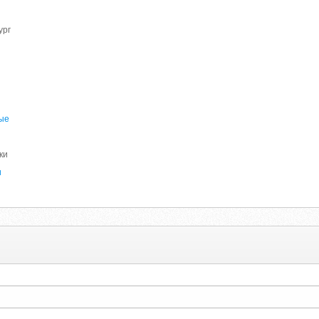
ург
х
ые
ки
и