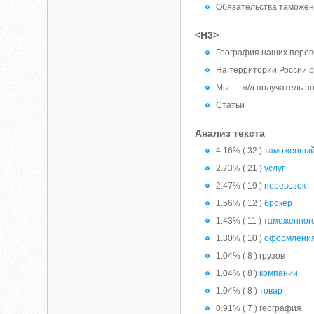
Обязательства таможен
<H3>
География наших перев
На территории России р
Мы — ж/д получатель по
Статьи
Анализ текста
4.16% ( 32 )
таможенны
2.73% ( 21 )
услуг
2.47% ( 19 )
перевозок
1.56% ( 12 )
брокер
1.43% ( 11 )
таможенног
1.30% ( 10 )
оформлени
1.04% ( 8 ) грузов
1.04% ( 8 )
компании
1.04% ( 8 )
товар
0.91% ( 7 ) география