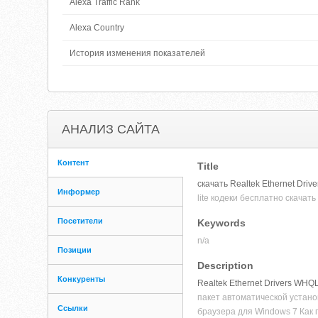
Alexa Traffic Rank
Alexa Country
История изменения показателей
АНАЛИЗ САЙТА
Контент
Title
скачать Realtek Ethernet Dri
Информер
lite кодеки бесплатно скачат
Посетители
Keywords
n/a
Позиции
Description
Конкуренты
Realtek Ethernet Drivers WH
пакет автоматической установ
Ссылки
браузера для Windows 7 Как