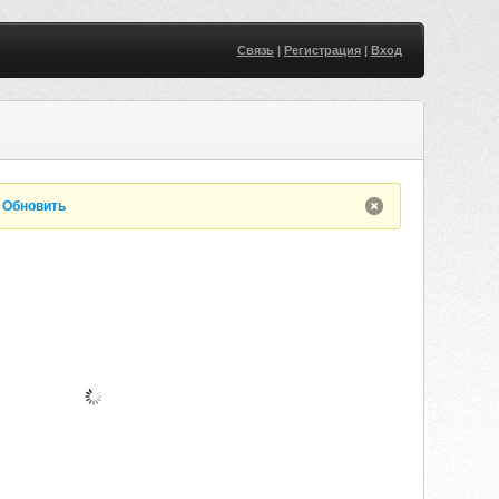
Связь
|
Регистрация
|
Вход
.
Обновить