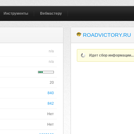
Инструменты
Вебмастеру
ROADVICTORY.RU
n/a
Идет сбор информации..
n/a
20
840
842
Нет
Нет