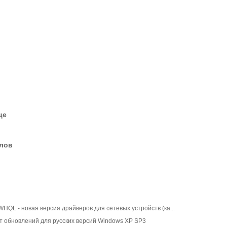
це
елов
s WHQL - новая версия драйверов для сетевых устройств (ка...
т обновлений для русских версий Windows XP SP3