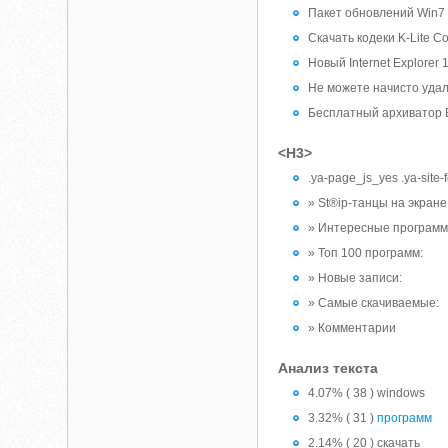
Пакет обновлений Win7 
Скачать кодеки K-Lite C
Новый Internet Explorer 
Не можете начисто удалит
Бесплатный архиватор Ba
<H3>
.ya-page_js_yes .ya-site-fo
» St®ip-танцы на экране 
» Интересные программ
» Топ 100 программ:
» Новые записи:
» Самые скачиваемые:
» Комментарии
Анализ текста
4.07% ( 38 ) windows
3.32% ( 31 )
программ
2.14% ( 20 ) скачать