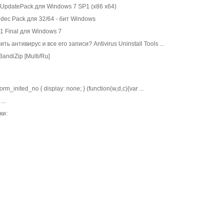
UpdatePack для Windows 7 SP1 (x86 x64)
odec Pack для 32/64 - бит Windows
11 Final для Windows 7
ь антивирус и все его записи? Antivirus Uninstall Tools ...
ndiZip [Multi/Ru]
rm_inited_no { display: none; } (function(w,d,c){var ...
...
ки: