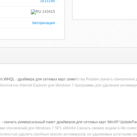
1615166
143415
Авторизация
vers WHQL - драйвера для сетевых карт семе
йства Realtek скачать обновления
ь бесплатно Internet Explorer для Windows 7 программы для удаления антивир
QL - скачать универсальный пакет драйверов для сетевых карт WinXP UpdatePa
ки обновлений для Windows 7 SP1 x86/х64 Скачать свежие кодеки k-lite codec 
 полностью удалить пробные версии антивирусов, не удаляемые штатными сп