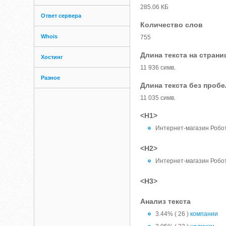
285.06 КБ
Ответ сервера
Количество слов
Whois
755
Длина текста на страни
Хостинг
11 936 симв.
Разное
Длина текста без проб
11 035 симв.
<H1>
Интернет-магазин Робо
<H2>
Интернет-магазин Робо
<H3>
Анализ текста
3.44% ( 26 )
компании