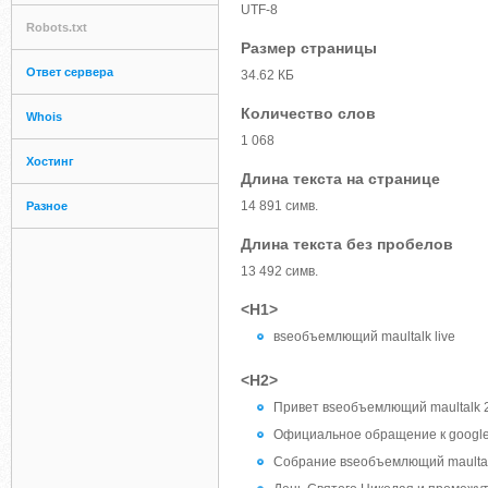
UTF-8
Robots.txt
Размер страницы
Ответ сервера
34.62 КБ
Количество слов
Whois
1 068
Хостинг
Длина текста на странице
14 891 симв.
Разное
Длина текста без пробелов
13 492 симв.
<H1>
вseoбъемлющий maultalk live
<H2>
Привет вseoбъемлющий maultalk 
Официальное обращение к google
Собрание вseoбъемлющий maultal