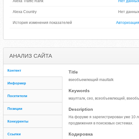
Alexa Traffic Rank
Нет данны
Alexa Country
Нет данны
История изменения показателей
Авторизаци
АНАЛИЗ САЙТА
Контент
Title
вseoбъемлющий maultalk
Информер
Keywords
Посетители
маулталк, сео, всеобъемлющий, вseoбъ
Позиции
Description
На форуме я зарегистрирован уже 10 л
Конкуренты
продвижения в поисковых системах.
Кодировка
Ссылки