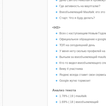
День Святого Николая и промежут
Где активность на маулталке?
Вseoбъемлющий Maultalk: кто это
Старт. Что я буду делать?
<H3>
Всех с наступающим Новым Годо
Официальное обращение к googl
ТОП на сегодняшний день
У меня нету сколько профилей на 
Выпьем за вseoбъемлющий maulta
Кто-то видел вseoбъемлющего сп
Вижу 4 участника
Яндекс всегда ставит свои серви
Google жутко тормозит
Анализ текста
1.78% ( 19 ) maultalk
1.69% ( 18 ) вseoбъемлющий