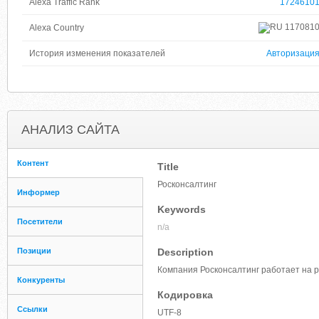
Alexa Traffic Rank
1724610
117081
Alexa Country
История изменения показателей
Авторизаци
АНАЛИЗ САЙТА
Контент
Title
Росконсалтинг
Информер
Keywords
Посетители
n/a
Позиции
Description
Компания Росконсалтинг работает на 
Конкуренты
Кодировка
Ссылки
UTF-8