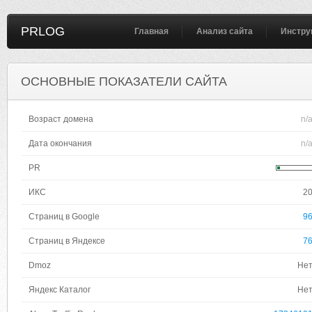
PRLOG
Главная
Анализ сайта
Инстру
ОСНОВНЫЕ ПОКАЗАТЕЛИ САЙТА
Возраст домена
n/
Дата окончания
n/
PR
ИКС
2
Страниц в Google
9
Страниц в Яндексе
7
Dmoz
Не
Яндекс Каталог
Не