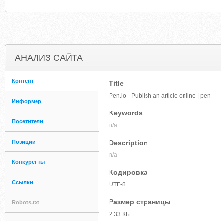
АНАЛИЗ САЙТА
Контент
Title
Pen.io - Publish an article online | pen
Информер
Keywords
Посетители
n/a
Позиции
Description
n/a
Конкуренты
Кодировка
Ссылки
UTF-8
Размер страницы
Robots.txt
2.33 КБ