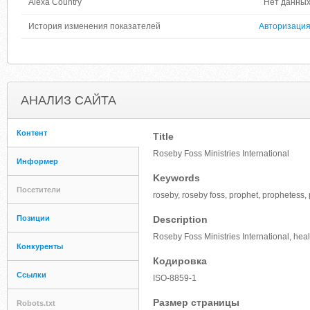
Alexa Country
Нет данны
История изменения показателей
Авторизаци
АНАЛИЗ САЙТА
Контент
Title
Roseby Foss Ministries International
Информер
Keywords
Посетители
roseby, roseby foss, prophet, prophetess, 
Позиции
Description
Roseby Foss Ministries International, hea
Конкуренты
Кодировка
Ссылки
ISO-8859-1
Размер страницы
Robots.txt