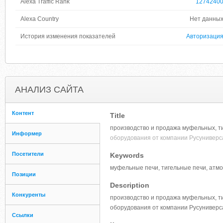
Alexa Traffic Rank
1274240
Alexa Country
Нет данны
История изменения показателей
Авторизаци
АНАЛИЗ САЙТА
Контент
Title
производство и продажа муфельных, т
Информер
оборудования от компании Русунивер
Посетители
Keywords
муфельные печи, тигельные печи, атм
Позиции
Description
Конкуренты
производство и продажа муфельных, т
оборудования от компании Русунивер
Ссылки