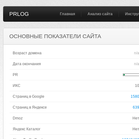
PRLOG
Главная
Анализ сайта
Инстру
ОСНОВНЫЕ ПОКАЗАТЕЛИ САЙТА
Возраст домена
n/
Дата окончания
n/
PR
ИКС
1
Страниц в Google
158
Страниц в Яндексе
63
Dmoz
Не
Яндекс Каталог
Не