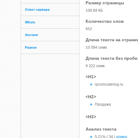
Размер страницы
Ответ сервера
108.89 КБ
Количество слов
Whois
652
Хостинг
Длина текста на страни
10 094 симв.
Разное
Длина текста без проб
9 322 симв.
<H1>
rpcomcatering.ru
<H2>
Продажа
<H3>
Анализ текста
5.21% ( 34 )
домен