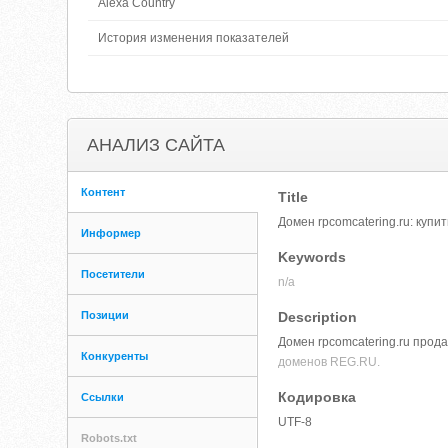
Alexa Country
История изменения показателей
АНАЛИЗ САЙТА
Контент
Title
Домен rpcomcatering.ru: куп
Информер
Keywords
Посетители
n/a
Позиции
Description
Домен rpcomcatering.ru прода
Конкуренты
доменов REG.RU.
Кодировка
Ссылки
UTF-8
Robots.txt