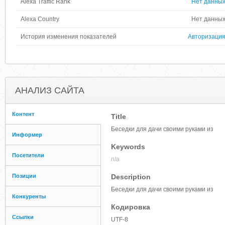
Alexa Traffic Rank
Нет данны
Alexa Country
Нет данны
История изменения показателей
Авторизаци
АНАЛИЗ САЙТА
Контент
Title
Беседки для дачи своими руками из
Информер
Keywords
Посетители
n/a
Позиции
Description
Беседки для дачи своими руками из
Конкуренты
Кодировка
Ссылки
UTF-8