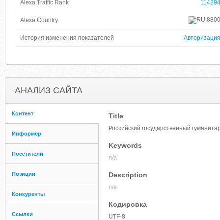
Alexa Traffic Rank
11429
880
Alexa Country
История изменения показателей
Авторизаци
АНАЛИЗ САЙТА
Контент
Title
Российский государственный гуманита
Информер
Keywords
Посетители
n/a
Позиции
Description
n/a
Конкуренты
Кодировка
Ссылки
UTF-8