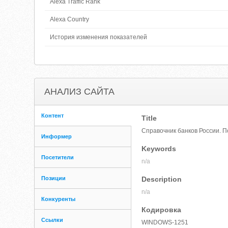
Alexa Traffic Rank
Alexa Country
История изменения показателей
АНАЛИЗ САЙТА
Контент
Title
Справочник банков России. П
Информер
Keywords
Посетители
n/a
Позиции
Description
n/a
Конкуренты
Кодировка
Ссылки
WINDOWS-1251