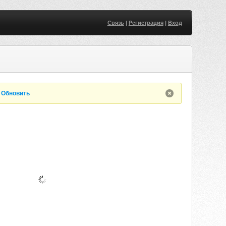
Связь
|
Регистрация
|
Вход
.
Обновить