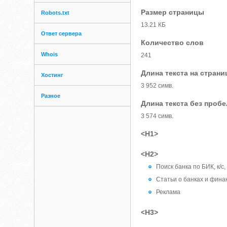
Размер страницы
Robots.txt
13.21 КБ
Ответ сервера
Количество слов
Whois
241
Длина текста на страни
Хостинг
3 952 симв.
Разное
Длина текста без проб
3 574 симв.
<H1>
<H2>
Поиск банка по БИК, к/с
Статьи о банках и фина
Реклама
<H3>