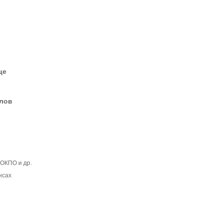
це
елов
, ОКПО и др.
нсах