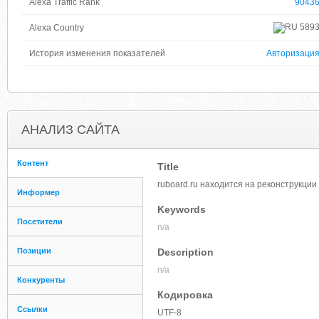
Alexa Traffic Rank
9043
589
Alexa Country
История изменения показателей
Авторизаци
АНАЛИЗ САЙТА
Контент
Title
ruboard.ru находится на реконструкции
Информер
Keywords
Посетители
n/a
Позиции
Description
n/a
Конкуренты
Кодировка
Ссылки
UTF-8