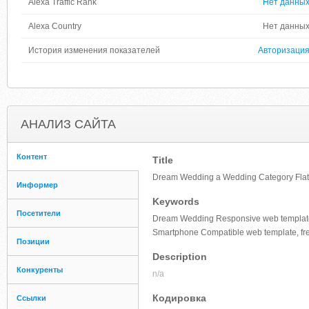
Alexa Traffic Rank
Нет данны
Alexa Country
Нет данны
История изменения показателей
Авторизаци
АНАЛИЗ САЙТА
Контент
Title
Dream Wedding a Wedding Category Flat 
Информер
Keywords
Посетители
Dream Wedding Responsive web template,
Smartphone Compatible web template, fr
Позиции
Description
Конкуренты
n/a
Кодировка
Ссылки