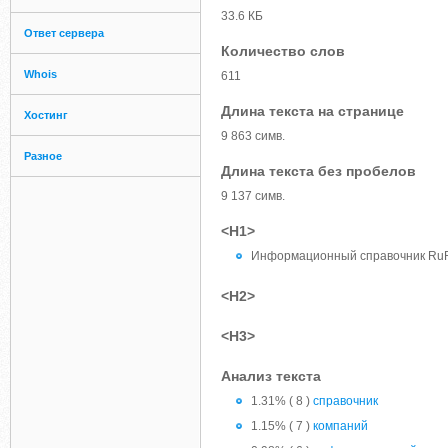
33.6 КБ
Ответ сервера
Количество слов
Whois
611
Длина текста на странице
Хостинг
9 863 симв.
Разное
Длина текста без пробелов
9 137 симв.
<H1>
Информационный справочник RuF
<H2>
<H3>
Анализ текста
1.31% ( 8 )
справочник
1.15% ( 7 )
компаний