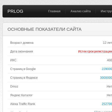
PRLOG
Главная
Анализ сайта
Инстру
ОСНОВНЫЕ ПОКАЗАТЕЛИ САЙТА
Возраст домена
12 ле
Дата окончания
Истек срок регистраци
ИКС
40
Страниц в Google
22900
Страниц в Яндексе
300000
Dmoz
Не
Яндекс Каталог
Не
Alexa Traffic Rank
25270