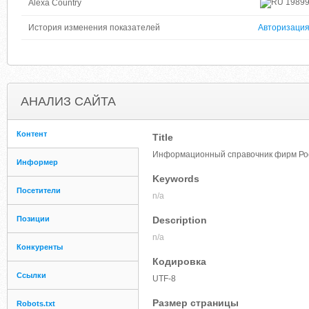
1989
Alexa Country
История изменения показателей
Авторизаци
АНАЛИЗ САЙТА
Контент
Title
Информационный справочник фирм Росс
Информер
Keywords
Посетители
n/a
Позиции
Description
n/a
Конкуренты
Кодировка
Ссылки
UTF-8
Размер страницы
Robots.txt