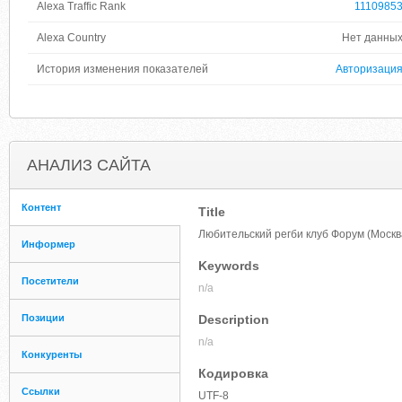
Alexa Traffic Rank
1110985
Alexa Country
Нет данны
История изменения показателей
Авторизаци
АНАЛИЗ САЙТА
Контент
Title
Любительский регби клуб Форум (Москва
Информер
Keywords
Посетители
n/a
Позиции
Description
n/a
Конкуренты
Кодировка
Ссылки
UTF-8