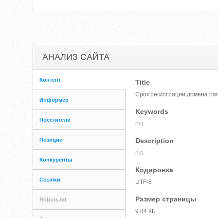
АНАЛИЗ САЙТА
Контент
Title
Срок регистрации домена par
Информер
Keywords
Посетители
n/a
Позиции
Description
n/a
Конкуренты
Кодировка
Ссылки
UTF-8
Размер страницы
Robots.txt
9.84 КБ