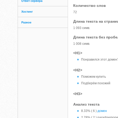
Ответ сервера
Количество слов
Хостинг
72
Длина текста на страни
Разное
1 093 симв.
Длина текста без проб
1 008 симв.
<H1>
Понравился этот домен
<H2>
Поможем купить
Подберём похожий
<H3>
Анализ текста
8.33% ( 6 )
домен
2.78% ( 2 ) paradisemon