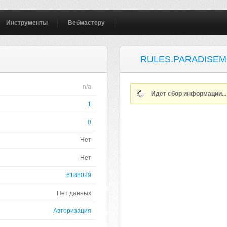
Инструменты
Вебмастеру
RULES.PARADISEM
n/a
Идет сбор информации..
1
0
Нет
Нет
6188029
Нет данных
Авторизация