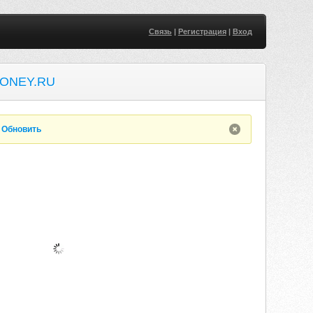
Связь
|
Регистрация
|
Вход
ONEY.RU
.
Обновить