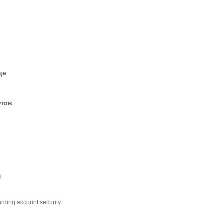
це
елов
8
arding account security