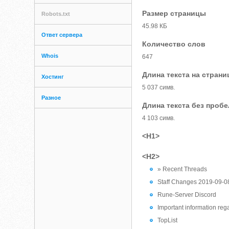
Размер страницы
Robots.txt
45.98 КБ
Ответ сервера
Количество слов
Whois
647
Длина текста на страни
Хостинг
5 037 симв.
Разное
Длина текста без проб
4 103 симв.
<H1>
<H2>
» Recent Threads
Staff Changes 2019-09-0
Rune-Server Discord
Important information reg
TopList