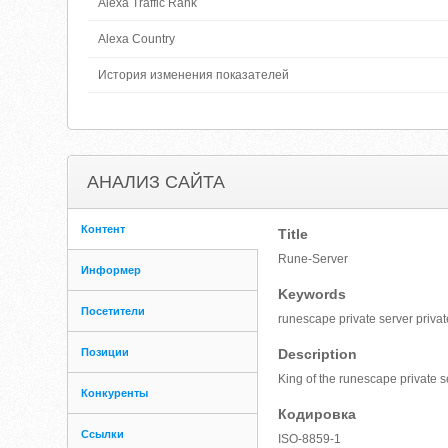
Alexa Traffic Rank
Alexa Country
История изменения показателей
АНАЛИЗ САЙТА
Контент
Title
Rune-Server
Информер
Keywords
Посетители
runescape private server privat
Позиции
Description
King of the runescape private 
Конкуренты
Кодировка
Ссылки
ISO-8859-1