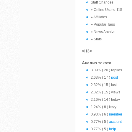
Staff Changes
» Online Users: 115
» Affiliates
» Popular Tags
» News Archive
» Stats
<H3>
Анализ текста
3.09% ( 20 ) replies
2.63% ( 17 )
post
2.32% ( 15 ) last
2.32% ( 15 ) views
2.16% ( 14 ) today
1.24% ( 8 ) kevy
0.93% ( 6 )
member
0.77% ( 5 )
account
0.77% ( 5 )
help