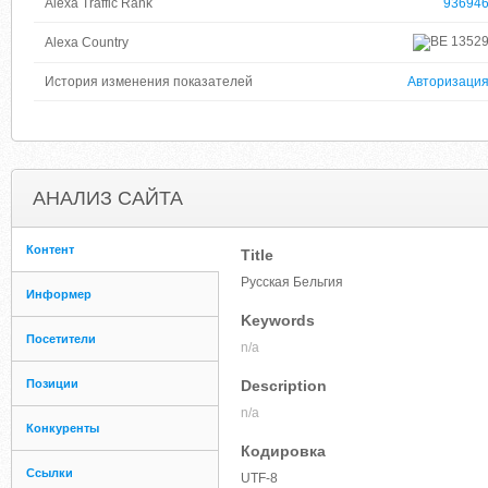
Alexa Traffic Rank
93694
1352
Alexa Country
История изменения показателей
Авторизаци
АНАЛИЗ САЙТА
Контент
Title
Русская Бельгия
Информер
Keywords
Посетители
n/a
Позиции
Description
n/a
Конкуренты
Кодировка
Ссылки
UTF-8