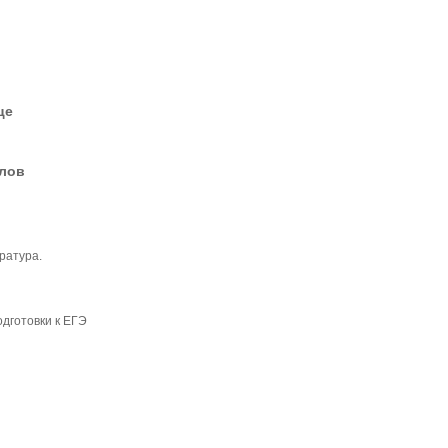
це
елов
ратура.
дготовки к ЕГЭ