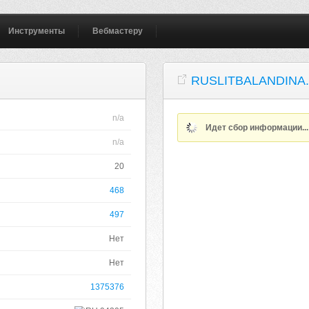
Инструменты
Вебмастеру
RUSLITBALANDINA
n/a
Идет сбор информации..
n/a
20
468
497
Нет
Нет
1375376