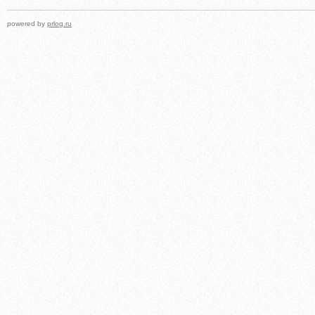
powered by
prlog.ru