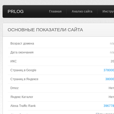
PRLOG
Главная
Анализ сайта
Инстру
ОСНОВНЫЕ ПОКАЗАТЕЛИ САЙТА
Возраст домена
n/
Дата окончания
n/
ИКС
2
Страниц в Google
37800
Страниц в Яндексе
3800
Dmoz
Не
Яндекс Каталог
Не
Alexa Traffic Rank
39677