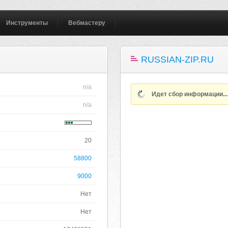
Инструменты
Вебмастеру
RUSSIAN-ZIP.RU
n/a
Идет сбор информации..
n/a
20
58800
9000
Нет
Нет