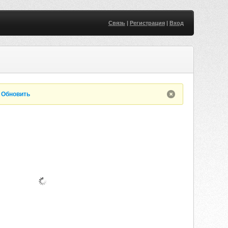
Связь
|
Регистрация
|
Вход
.
Обновить