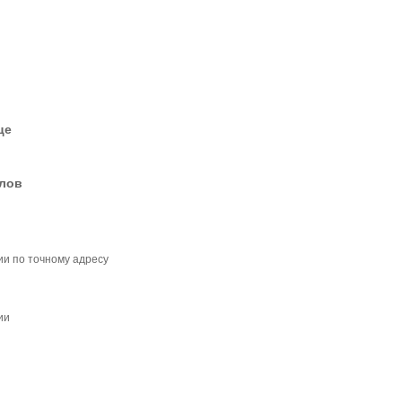
це
елов
ии по точному адресу
ии