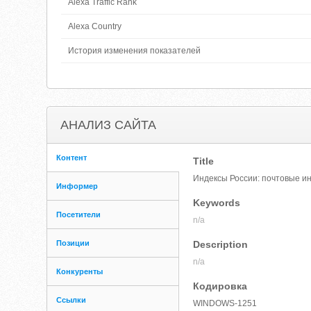
Alexa Traffic Rank
Alexa Country
История изменения показателей
АНАЛИЗ САЙТА
Контент
Title
Индексы России: почтовые ин
Информер
Keywords
Посетители
n/a
Позиции
Description
n/a
Конкуренты
Кодировка
Ссылки
WINDOWS-1251