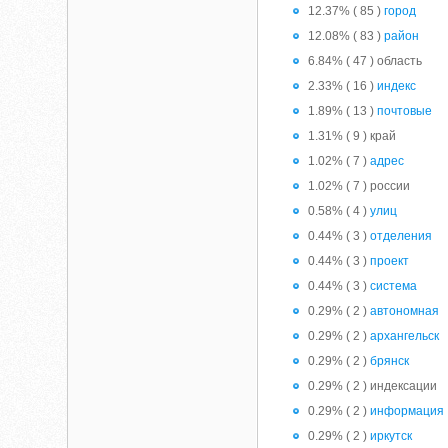
12.37% ( 85 )
город
12.08% ( 83 )
район
6.84% ( 47 ) область
2.33% ( 16 )
индекс
1.89% ( 13 )
почтовые
1.31% ( 9 ) край
1.02% ( 7 )
адрес
1.02% ( 7 ) россии
0.58% ( 4 )
улиц
0.44% ( 3 )
отделения
0.44% ( 3 )
проект
0.44% ( 3 )
система
0.29% ( 2 )
автономная
0.29% ( 2 )
архангельск
0.29% ( 2 )
брянск
0.29% ( 2 ) индексации
0.29% ( 2 )
информация
0.29% ( 2 )
иркутск