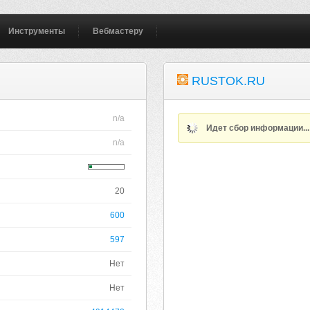
Инструменты
Вебмастеру
RUSTOK.RU
n/a
Идет сбор информации..
n/a
20
600
597
Нет
Нет