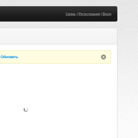
Связь
|
Регистрация
|
Вход
.
Обновить