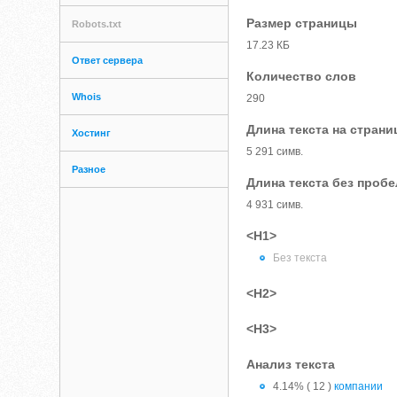
Размер страницы
Robots.txt
17.23 КБ
Ответ сервера
Количество слов
Whois
290
Длина текста на страни
Хостинг
5 291 симв.
Разное
Длина текста без проб
4 931 симв.
<H1>
Без текста
<H2>
<H3>
Анализ текста
4.14% ( 12 )
компании