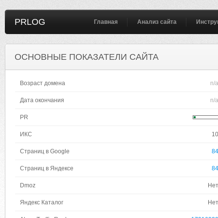
PRLOG
Главная
Анализ сайта
Инстру
ОСНОВНЫЕ ПОКАЗАТЕЛИ САЙТА
Возраст домена
n/
Дата окончания
n/
PR
ИКС
1
Страниц в Google
8
Страниц в Яндексе
8
Dmoz
Не
Яндекс Каталог
Не