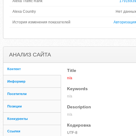
Alexa Traffic Rank
1791693
Alexa Country
Нет данны
История изменения показателей
Авторизаци
АНАЛИЗ САЙТА
Контент
Title
n/a
Информер
Keywords
Посетители
n/a
Позиции
Description
n/a
Конкуренты
Кодировка
Ссылки
UTF-8