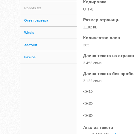
Кодировка
Robots.txt
UTF-8
Размер страницы
Ответ сервера
11.82 КБ
Whois
Количество слов
Хостинг
285
Длина текста на страни
Разное
3 453 симв.
Длина текста без проб
3 122 симв.
<H1>
<H2>
<H3>
Анализ текста