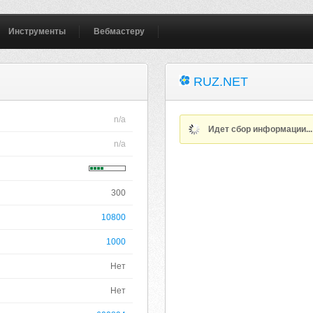
Инструменты
Вебмастеру
RUZ.NET
n/a
Идет сбор информации..
n/a
300
10800
1000
Нет
Нет