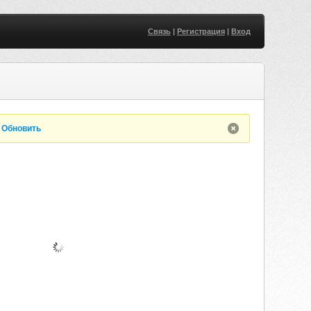
Связь
|
Регистрация
|
Вход
.
Обновить