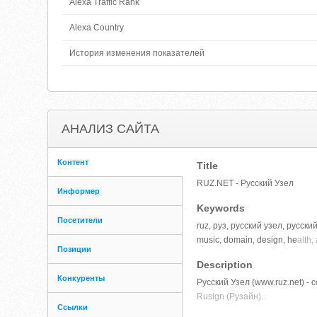
Alexa Traffic Rank
Alexa Country
История изменения показателей
АНАЛИЗ САЙТА
Контент
Title
RUZ.NET - Русский Узел
Информер
Keywords
Посетители
ruz, руз, русский узел, русски
music, domain, design, he
alth,
Позиции
Description
Конкуренты
Русский Узел (www.ruz.net) 
Rusign (Рузайн).
Ссылки