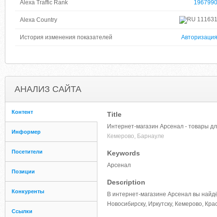
Alexa Traffic Rank
196799
11163
Alexa Country
История изменения показателей
Авторизаци
АНАЛИЗ САЙТА
Контент
Title
Интернет-магазин Арсенал - товары дл
Информер
Кемерово, Барнауле
Посетители
Keywords
Арсенал
Позиции
Description
Конкуренты
В интернет-магазине Арсенал вы найдёт
Новосибирску, Иркутску, Кемерово, Кра
Ссылки