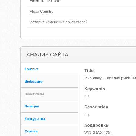
Alexa Traffic Rank
Alexa Country
История изменения показателей
АНАЛИЗ САЙТА
Контент
Title
Рыболову — все для рыбалки
Информер
Keywords
Посетители
n/a
Позиции
Description
n/a
Конкуренты
Кодировка
Ссылки
WINDOWS-1251