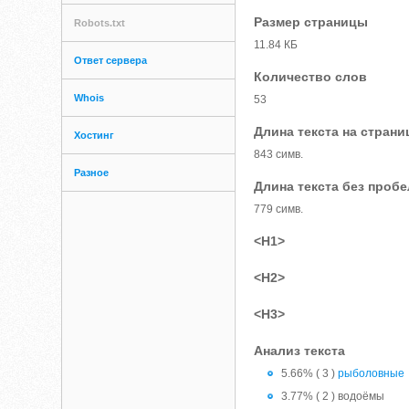
Размер страницы
Robots.txt
11.84 КБ
Ответ сервера
Количество слов
Whois
53
Длина текста на страни
Хостинг
843 симв.
Разное
Длина текста без проб
779 симв.
<H1>
<H2>
<H3>
Анализ текста
5.66% ( 3 )
рыболовные
3.77% ( 2 ) водоёмы