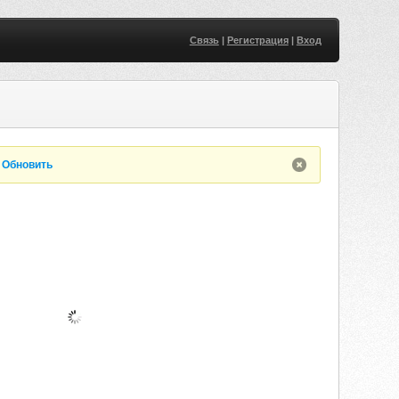
Связь
|
Регистрация
|
Вход
.
Обновить