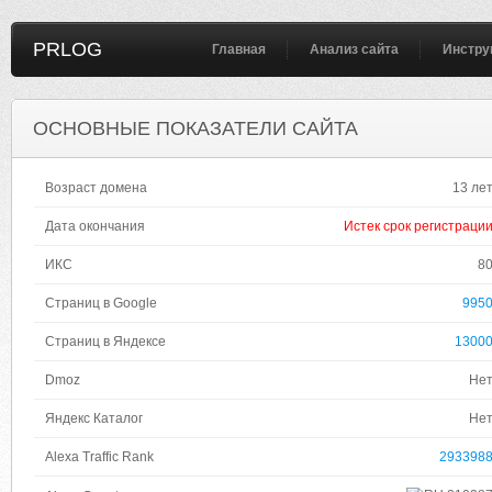
PRLOG
Главная
Анализ сайта
Инстру
ОСНОВНЫЕ ПОКАЗАТЕЛИ САЙТА
Возраст домена
13 ле
Дата окончания
Истек срок регистраци
ИКС
8
Страниц в Google
995
Страниц в Яндексе
1300
Dmoz
Не
Яндекс Каталог
Не
Alexa Traffic Rank
293398