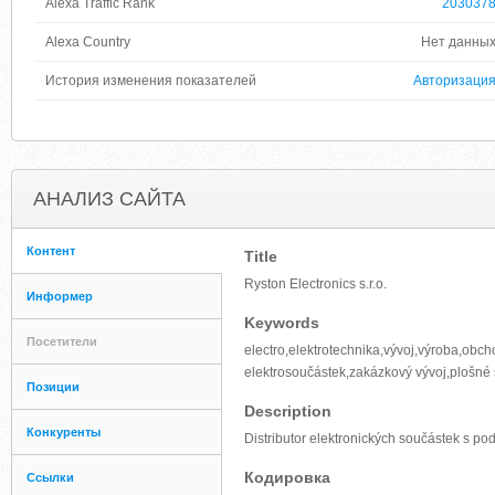
Alexa Traffic Rank
203037
Alexa Country
Нет данны
История изменения показателей
Авторизаци
АНАЛИЗ САЙТА
Контент
Title
Ryston Electronics s.r.o.
Информер
Keywords
Посетители
electro,elektrotechnika,vývoj,výroba,ob
elektrosoučástek,zakázkový vývoj,plošné 
Позиции
Description
Конкуренты
Distributor elektronických součástek s p
Кодировка
Ссылки