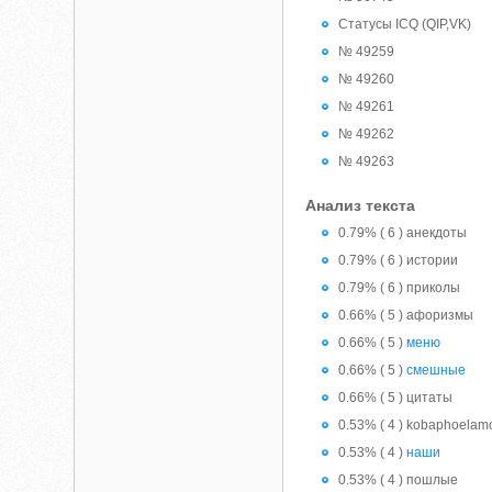
Статусы ICQ (QIP,VK)
№ 49259
№ 49260
№ 49261
№ 49262
№ 49263
Анализ текста
0.79% ( 6 ) анекдоты
0.79% ( 6 ) истории
0.79% ( 6 ) приколы
0.66% ( 5 ) афоризмы
0.66% ( 5 )
меню
0.66% ( 5 )
смешные
0.66% ( 5 ) цитаты
0.53% ( 4 ) kobaphoelam
0.53% ( 4 )
наши
0.53% ( 4 ) пошлые