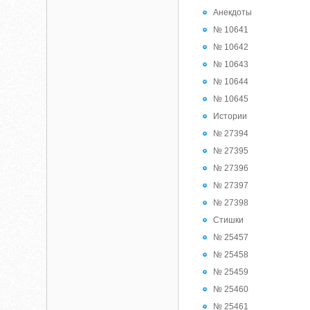
Анекдоты
№ 10641
№ 10642
№ 10643
№ 10644
№ 10645
Истории
№ 27394
№ 27395
№ 27396
№ 27397
№ 27398
Стишки
№ 25457
№ 25458
№ 25459
№ 25460
№ 25461