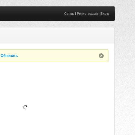
Связь
|
Регистрация
|
Вход
.
Обновить