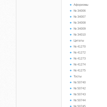
Афоризмы
№ 34006
№ 34007
№ 34008
№ 34009
№ 34010
Цитаты
№ 41270
№ 41272
№ 41273
№ 41274
№ 41275
Тосты
№ 50740
№ 50742
№ 50743
№ 50744
№ 50745