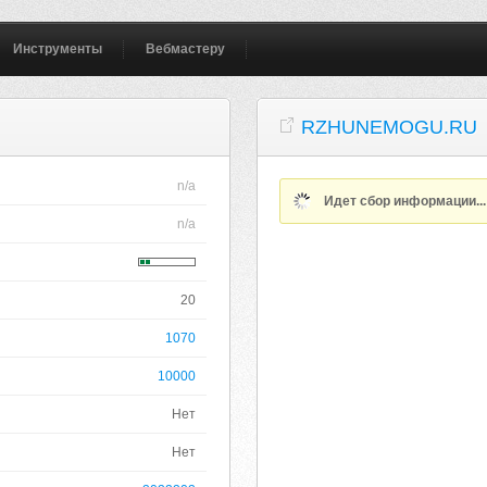
Инструменты
Вебмастеру
RZHUNEMOGU.RU
n/a
Идет сбор информации..
n/a
20
1070
10000
Нет
Нет