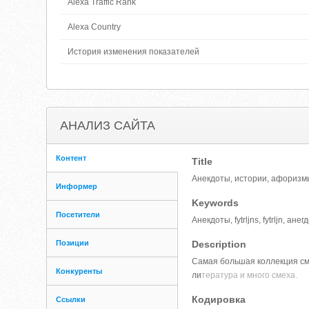
Alexa Traffic Rank
Alexa Country
История изменения показателей
АНАЛИЗ САЙТА
Контент
Title
Анекдоты, истории, афоризмы
Информер
Keywords
Посетители
Анекдоты, fytrljns, fytrljn, а
Позиции
Description
Самая большая коллекция сме
Конкуренты
ли
тература и много смеха.
Кодировка
Ссылки