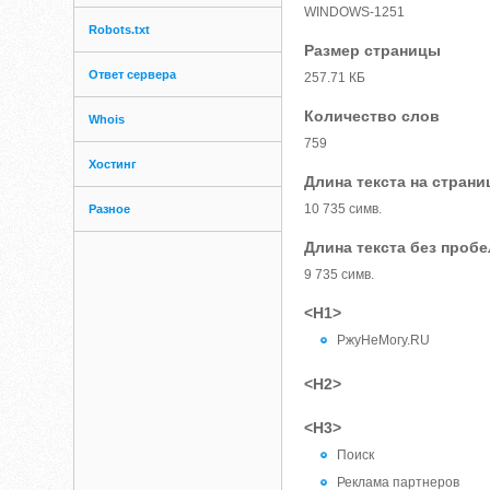
WINDOWS-1251
Robots.txt
Размер страницы
Ответ сервера
257.71 КБ
Количество слов
Whois
759
Хостинг
Длина текста на страни
10 735 симв.
Разное
Длина текста без проб
9 735 симв.
<H1>
РжуНеМогу.RU
<H2>
<H3>
Поиск
Реклама партнеров