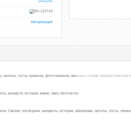
2022202
222743
Авторизация
, цитаты, тосты, приколы, фото-приколы, вес
елые стишки, юмористическая 
негдоты, анегдоти, истории, юмор, смех, бесплатно
ха. Свехие, последние, анекдоты, истории, афоризмы, цитаты, тосты, прик