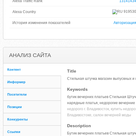
Alexa Traffic Rank
1314143
91953
Alexa Country
История изменения показателей
Авторизаци
АНАЛИЗ САЙТА
Контент
Title
Стильная штучка магазин выпускных и 
Информер
Keywords
Посетители
бутик вечерних платьев Стильная Штучк
нарядные платья, недорогие вечерние 
Позиции
недорого г. Владивосток, купить недор
Владивостоке, салон вечерней моды
Конкуренты
Description
Ссылки
Бутик вечерних платьев Стильная штуч