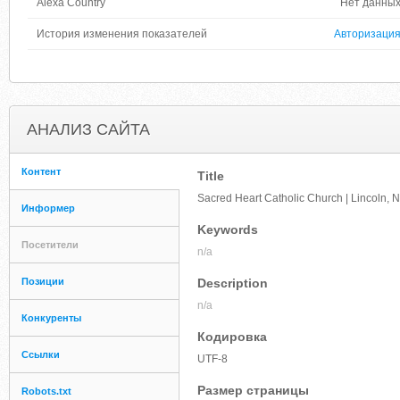
Alexa Country
Нет данны
История изменения показателей
Авторизаци
АНАЛИЗ САЙТА
Контент
Title
Sacred Heart Catholic Church | Lincoln, 
Информер
Keywords
Посетители
n/a
Позиции
Description
n/a
Конкуренты
Кодировка
Ссылки
UTF-8
Размер страницы
Robots.txt