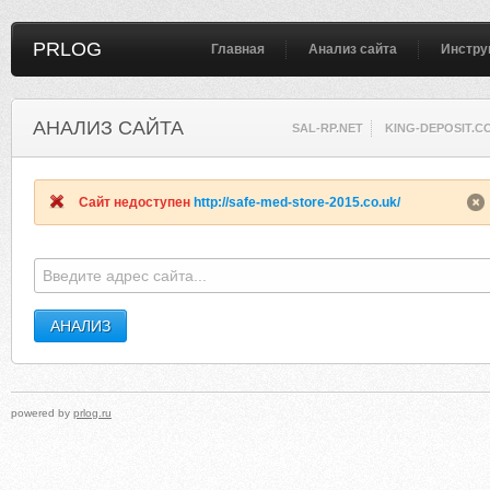
PRLOG
Главная
Анализ сайта
Инстру
АНАЛИЗ САЙТА
SAL-RP.NET
KING-DEPOSIT.C
Сайт недоступен
http://safe-med-store-2015.co.uk/
powered by
prlog.ru