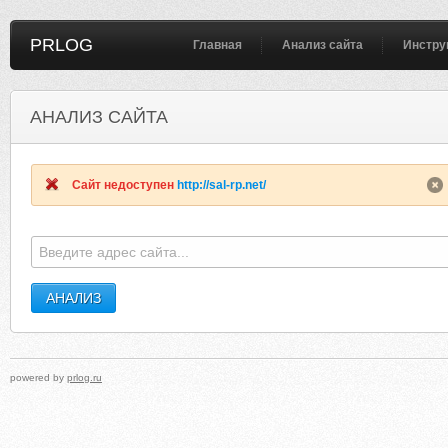
PRLOG
Главная
Анализ сайта
Инстру
АНАЛИЗ САЙТА
SAIDING-MARKET.RU
SAFE-MED-STORE-2015.
Сайт недоступен
http://sal-rp.net/
powered by
prlog.ru