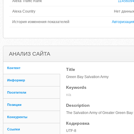
Alexa Traffic Rank
1145609
Alexa Country
Нет данны
История изменения показателей
Авторизаци
АНАЛИЗ САЙТА
Контент
Title
Green Bay Salvation Army
Информер
Keywords
Посетители
n/a
Позиции
Description
The Salvation Army of Greater Green Bay i
Конкуренты
Кодировка
Ссылки
UTF-8