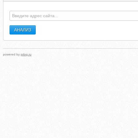
MALIBULONGBOARDS.COM
INDIANMOTORCYCLECLUB.C
powered by
prlog.ru