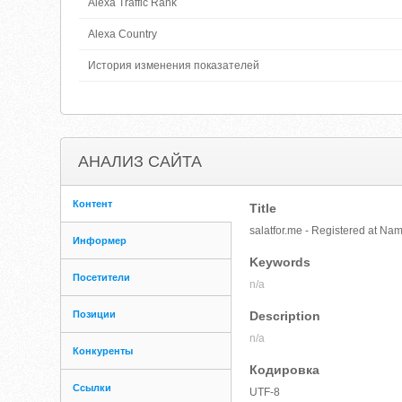
Alexa Traffic Rank
Alexa Country
История изменения показателей
АНАЛИЗ САЙТА
Контент
Title
salatfor.me - Registered at N
Информер
Keywords
Посетители
n/a
Позиции
Description
n/a
Конкуренты
Кодировка
Ссылки
UTF-8