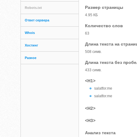
Размер страницы
Robots.txt
4.95 КБ
Ответ сервера
Количество слов
Whois
63
Длина текста на страни
Хостинг
508 симв.
Разное
Длина текста без проб
433 симв.
<H1>
salatfor.me
salatfor.me
<H2>
<H3>
Анализ текста