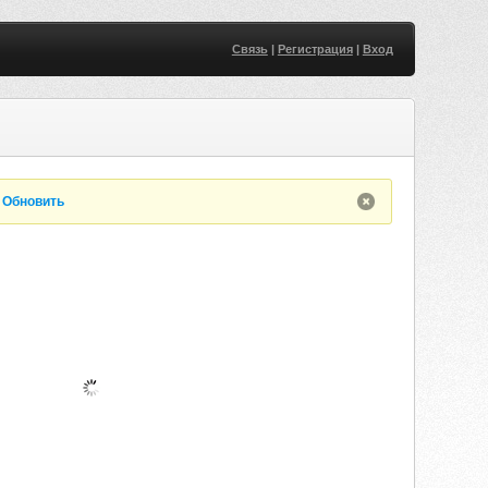
Связь
|
Регистрация
|
Вход
.
Обновить