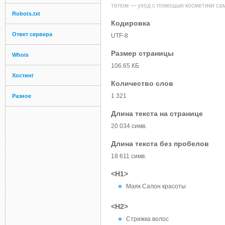
телом — уход с помощью косметики са
Robots.txt
Кодировка
Ответ сервера
UTF-8
Размер страницы
Whois
106.65 КБ
Хостинг
Количество слов
1 321
Разное
Длина текста на странице
20 034 симв.
Длина текста без пробелов
18 611 симв.
<H1>
Маяк Салон красоты
<H2>
Стрижка волос