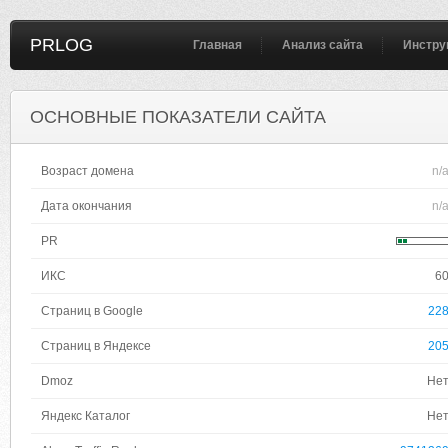
PRLOG
Главная
Анализ сайта
Инстру
ОСНОВНЫЕ ПОКАЗАТЕЛИ САЙТА
Возраст домена
n/
Дата окончания
n/
PR
ИКС
6
Страниц в Google
22
Страниц в Яндексе
20
Dmoz
Не
Яндекс Каталог
Не