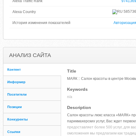
Alexa Traffic Rank
974136
58573
Alexa Country
История изменения показателей
Авторизаци
АНАЛИЗ САЙТА
Контент
Title
МАЯК :: Салон красоты в центре Москв
Информер
Keywords
Посетители
n/a
Позиции
Description
Салон красоты люкс класса «МАЯК» пре
Конкуренты
парикмахерских услуг, Вас ждет первок
предоставляет более 500 услуг, для ва
Ссылки
омоложения мы предлагаем как традиц