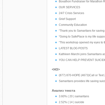
Boxathon Fundraiser for Marathon 
OUR SERVICES
24/7 Crisis Services
Grief Support
Community Education
“Thank you to Samaritans for saving l
“Going to SafePlace is my life sup
“This workshop opened my eyes to the
LATEST BLOG POSTS
Kathleen Marchi joins Samaritans as
YOU CAN HELP PREVENT SUICID
<H3>
(877) 870-HOPE (4673)Call or Text 24
Samaritans provides life saving suic
Анализ текста
3.60% ( 20 ) samaritans
2.52% ( 14 ) suicide