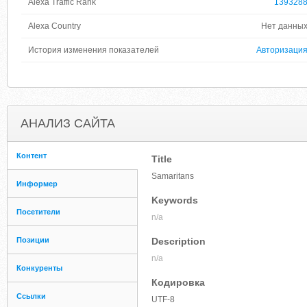
Alexa Traffic Rank
139328
Alexa Country
Нет данны
История изменения показателей
Авторизаци
АНАЛИЗ САЙТА
Контент
Title
Samaritans
Информер
Keywords
Посетители
n/a
Позиции
Description
n/a
Конкуренты
Кодировка
Ссылки
UTF-8