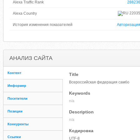
Alexa Traffic Rank
28823
2203
Alexa Country
История изменения показателей
Авторизаци
АНАЛИЗ САЙТА
Контент
Title
Всероссийская федерация самбо
Информер
Keywords
Посетители
n/a
Позиции
Description
n/a
Конкуренты
Кодировка
Ссылки
UTF-8