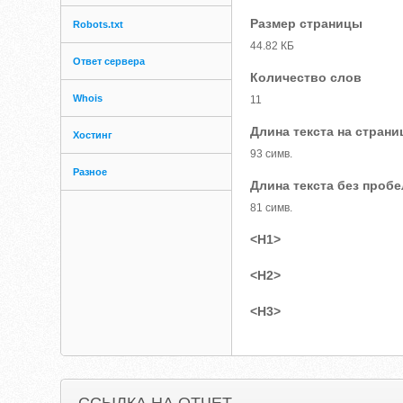
Размер страницы
Robots.txt
44.82 КБ
Ответ сервера
Количество слов
Whois
11
Длина текста на страни
Хостинг
93 симв.
Разное
Длина текста без проб
81 симв.
<H1>
<H2>
<H3>