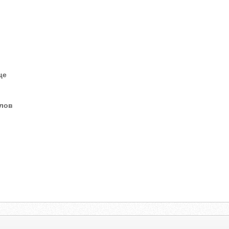
це
елов