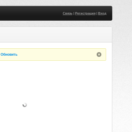
Связь
|
Регистрация
|
Вход
.
Обновить