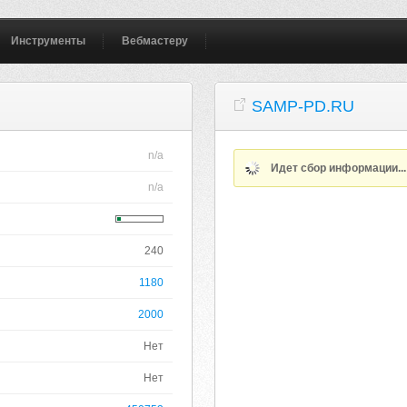
Инструменты
Вебмастеру
SAMP-PD.RU
n/a
Идет сбор информации..
n/a
240
1180
2000
Нет
Нет