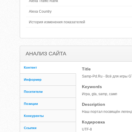
Alexa Traffic Rank
Alexa Country
История изменения показателей
АНАЛИЗ САЙТА
Контент
Title
Samp-Pd.Ru - Всё для игры G
Информер
Keywords
Посетители
Игра, gta, samp, самп
Позиции
Description
Наш портал посвящён легендар
Конкуренты
Кодировка
Ссылки
UTF-8