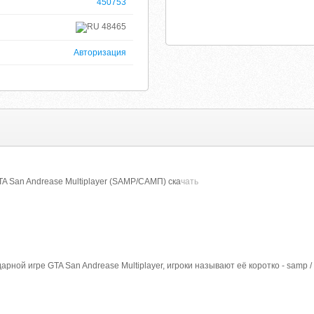
450753
48465
Авторизация
TA San Andrease Multiplayer (SAMP/САМП) ска
чать
ной игре GTA San Andrease Multiplayer, игроки называют её коротко - samp / 