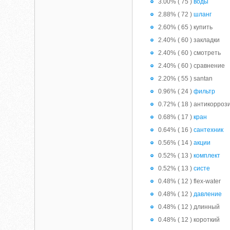
3.00% ( 75 )
воды
2.88% ( 72 )
шланг
2.60% ( 65 ) купить
2.40% ( 60 ) закладки
2.40% ( 60 ) смотреть
2.40% ( 60 ) сравнение
2.20% ( 55 ) santan
0.96% ( 24 )
фильтр
0.72% ( 18 ) антикорроз
0.68% ( 17 )
кран
0.64% ( 16 )
сантехник
0.56% ( 14 )
акции
0.52% ( 13 )
комплект
0.52% ( 13 )
систе
0.48% ( 12 ) flex-water
0.48% ( 12 )
давление
0.48% ( 12 ) длинный
0.48% ( 12 ) короткий