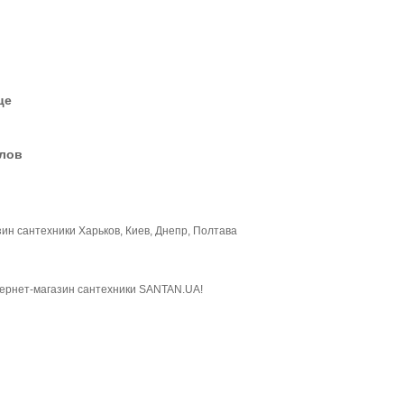
це
елов
н сантехники Харьков, Киев, Днепр, Полтава
тернет-магазин сантехники SANTAN.UA!
и