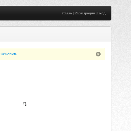
Связь
|
Регистрация
|
Вход
.
Обновить