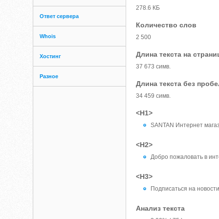
278.6 КБ
Ответ сервера
Количество слов
Whois
2 500
Длина текста на страни
Хостинг
37 673 симв.
Разное
Длина текста без проб
34 459 симв.
<H1>
SANTAN Интернет магази
<H2>
Добро пожаловать в ин
<H3>
Подписаться на новост
Анализ текста